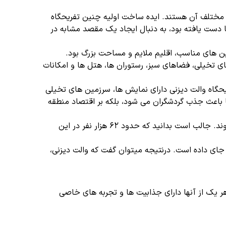
ای مختلف آن هستند. ایده ساخت اولیه چنین تفریحگاه
ا دست یافته بود، به دنبال ایجاد یک مقصد مشابه در
ین های مناسب، اقلیم ملایم و مساحت بزرگ بود.
19 بازگشایی گردید که دارای بیش از 27000 مساحت است و شامل پارک های تخیلی، فضاهای سبز، رستوران ها، هتل ها و امکانات
یحگاه والت دیزنی دارای نمایش ها، سرزمین های تخیلی
ا باعث جذب گردشگران می شود، بلکه بر اقتصاد منطقه
در این مجموعه دو پارک آبی، چهار شهربازی، ۲۷ استراحتگاه و زمین های گلف قرار گرفته اند. همچنین مرکزخریدهایی نیز در آن دیده می شوند. جالب است بدانید که حدود 62 هزار نفر در این
جای داده است. درنتیجه میتوان گفت که والت دیزنی،
هر یک از آنها دارای جذابیت ها و تجربه های خاصی