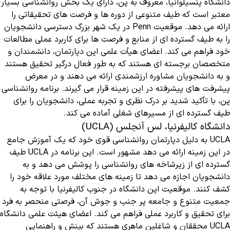
دانشگاه پنسیلوانیا، معروف به پن، دارای یک بخش روانشناسی بسیار
معتبر است که طیف متنوعی از دوره ها و فرصت های تحقیقاتی را
ارائه می دهد. موقعیت Penn در یک شهر بزرگ دسترسی دانشجویان
را به طیف گسترده ای از منابع و فرصت ها برای کاربرد عملی مطالعات
خود فراهم می کند. اعضای هیأت علمی این دپارتمان، دانشمندان و
متخصصان برجسته ای هستند که به طور فعال درگیر تحقیق هستند
و به دانشجویان مشاوره ارزشمندی ارائه می دهند و در معرض
پیشرفت های پیشرفته در این زمینه قرار می گیرند. برنامه روانشناسی
پن، با تأکید شدید بر درک نظری و تجربه عملی، دانشجویان را برای
طیف گسترده ای از مسیرهای شغلی آماده می کند.
دانشگاه کالیفرنیا، لس آنجلس (UCLA)
UCLA به دلیل دپارتمان روانشناسی قوی خود که یک آموزش جامع
در این زمینه ارائه می دهد مشهور است. این برنامه در UCLA طیف
گسترده ای از زیرشاخه های روانشناسی را پوشش می دهد و به
دانشجویان اجازه می دهد تا زمینه های مختلف مورد علاقه خود را
کشف کنند. موقعیت این دانشگاه در جنوب کالیفرنیا با توجه به
جمعیت متنوع و جامعه پر جنب و جوش آن، فرصتی منحصر به فرد
برای تحقیق و کاربرد عملی فراهم می کند. اعضای هیئت علمی دانشگاه
UCLA محققان و شاغلین ماهری هستند که بینش و راهنمایی