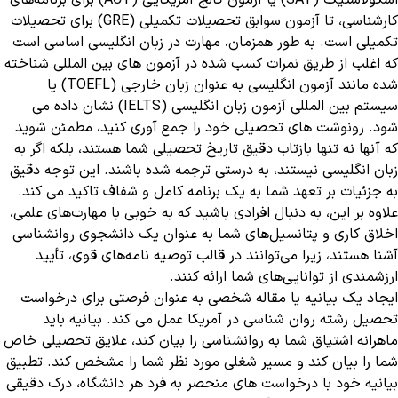
اسکولاستیک (SAT) یا آزمون کالج آمریکایی (ACT) برای برنامه‌های
کارشناسی، تا آزمون سوابق تحصیلات تکمیلی (GRE) برای تحصیلات
تکمیلی است. به طور همزمان، مهارت در زبان انگلیسی اساسی است
که اغلب از طریق نمرات کسب شده در آزمون های بین المللی شناخته
شده مانند آزمون انگلیسی به عنوان زبان خارجی (TOEFL) یا
سیستم بین المللی آزمون زبان انگلیسی (IELTS) نشان داده می
شود. رونوشت های تحصیلی خود را جمع آوری کنید، مطمئن شوید
که آنها نه تنها بازتاب دقیق تاریخ تحصیلی شما هستند، بلکه اگر به
زبان انگلیسی نیستند، به درستی ترجمه شده باشند. این توجه دقیق
به جزئیات بر تعهد شما به یک برنامه کامل و شفاف تاکید می کند.
علاوه بر این، به دنبال افرادی باشید که به خوبی با مهارت‌های علمی،
اخلاق کاری و پتانسیل‌های شما به عنوان یک دانشجوی روانشناسی
آشنا هستند، زیرا می‌توانند در قالب توصیه نامه‌های قوی، تأیید
ارزشمندی از توانایی‌های شما ارائه کنند.
ایجاد یک بیانیه یا مقاله شخصی به عنوان فرصتی برای درخواست
تحصیل رشته روان شناسی در آمریکا عمل می کند. بیانیه باید
ماهرانه اشتیاق شما به روانشناسی را بیان کند، علایق تحصیلی خاص
شما را بیان کند و مسیر شغلی مورد نظر شما را مشخص کند. تطبیق
بیانیه خود با درخواست های منحصر به فرد هر دانشگاه، درک دقیقی